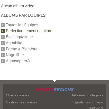
Aucun album vidéo
ALBUMS PAR ÉQUIPES
Toutes les équipes
Perfectionnement natation
Éveil aquatique
Aquabike
Forme & Bien-être
Nage libre
Aguasophro®
SPORTS
REGIONS
Charte cookies
Informations légales
Gestion des cookies
Signaler un contenu
inapproprié