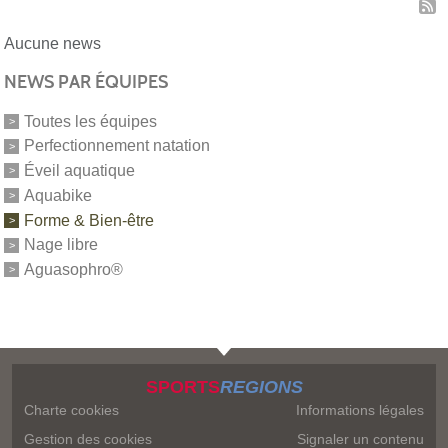
Aucune news
NEWS PAR ÉQUIPES
Toutes les équipes
Perfectionnement natation
Éveil aquatique
Aquabike
Forme & Bien-être
Nage libre
Aguasophro®
SPORTS
REGIONS
Charte cookies
Informations légales
Gestion des cookies
Signaler un contenu